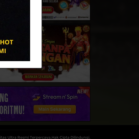
as Ultra Resmi Terpercaya.Hak Cipta Dilindungi.