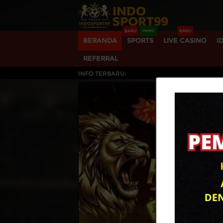
BARU
BARU
PROMO
BERANDA
SPORTS
LIVE CASINO
I
REFERRAL
INFO TERBARU: