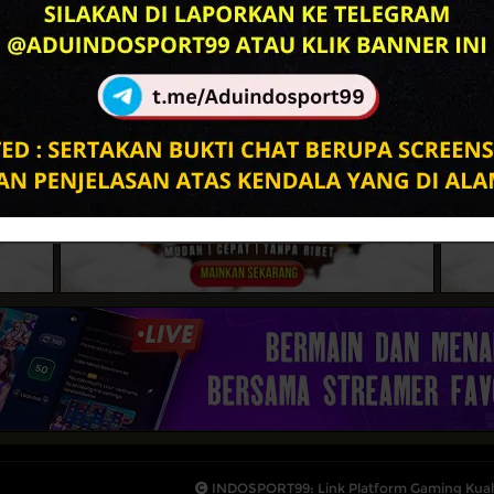
MAINKAN
DAFTAR
INDOSPORT99: Link Platform Gaming Kualit