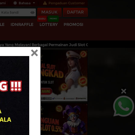
ami
Bahasa
Pengaduan Customer
DAFTAR
BARU
PROMO
LE
IDNRAFFLE
LOTTERY
PROMOSI
ang Melayani Berbagai Permainan Judi Slot Gacor Hari Ini Di Seluruh Indone
×